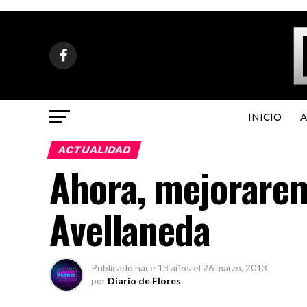
INICIO
A
ACTUALIDAD
Ahora, mejorarem
Avellaneda
Publicado
hace 13 años
el
26 marzo, 2013
por
Diario de Flores