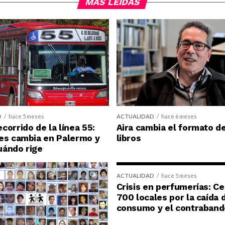
MÁS LEÍDAS
D
hace 5 meses
ACTUALIDAD
hace 6 meses
corrido de la línea 55:
Aira cambia el formato d
es cambia en Palermo y
libros
uándo rige
ACTUALIDAD
hace 5 meses
Crisis en perfumerías: C
700 locales por la caída 
consumo y el contraband