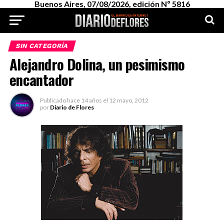
Buenos Aires, 07/08/2026, edición Nº 5816
SIN CATEGORÍA
Alejandro Dolina, un pesimismo
encantador
Publicado
hace 14 años
el
12 mayo, 2012
por
Diario de Flores