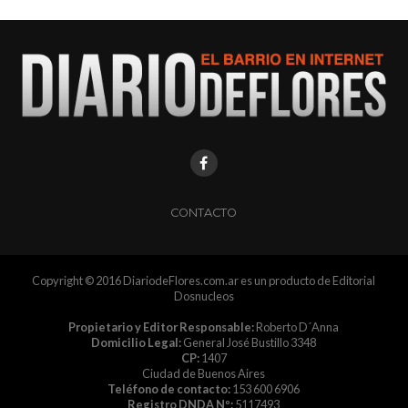
CONTACTO
Copyright © 2016 DiariodeFlores.com.ar es un producto de Editorial
Dosnucleos
Propietario y Editor Responsable:
Roberto D´Anna
Domicilio Legal:
General José Bustillo 3348
CP:
1407
Ciudad de Buenos Aires
Teléfono de contacto:
153 600 6906
Registro DNDA Nº:
5117493