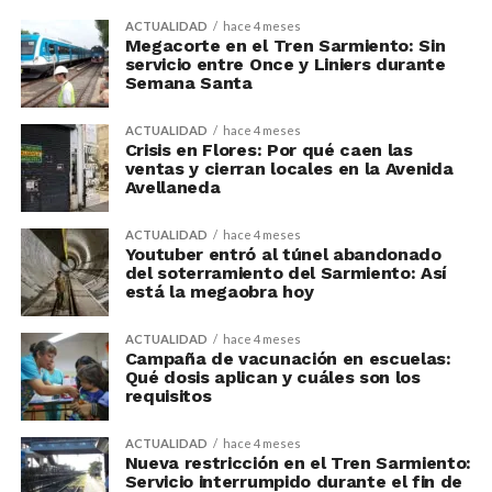
ACTUALIDAD
hace 4 meses
Megacorte en el Tren Sarmiento: Sin
servicio entre Once y Liniers durante
Semana Santa
ACTUALIDAD
hace 4 meses
Crisis en Flores: Por qué caen las
ventas y cierran locales en la Avenida
Avellaneda
ACTUALIDAD
hace 4 meses
Youtuber entró al túnel abandonado
del soterramiento del Sarmiento: Así
está la megaobra hoy
ACTUALIDAD
hace 4 meses
Campaña de vacunación en escuelas:
Qué dosis aplican y cuáles son los
requisitos
ACTUALIDAD
hace 4 meses
Nueva restricción en el Tren Sarmiento:
Servicio interrumpido durante el fin de