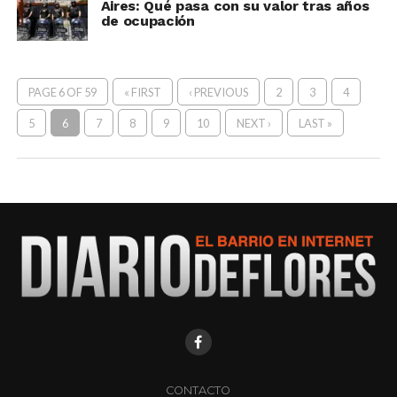
Aires: Qué pasa con su valor tras años
de ocupación
PAGE 6 OF 59
« FIRST
‹ PREVIOUS
2
3
4
5
6
7
8
9
10
NEXT ›
LAST »
CONTACTO