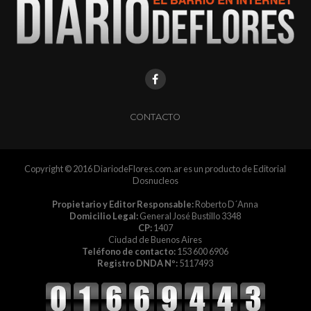
CONTACTO
Copyright © 2016 DiariodeFlores.com.ar es un producto de Editorial
Dosnucleos
Propietario y Editor Responsable:
Roberto D´Anna
Domicilio Legal:
General José Bustillo 3348
CP:
1407
Ciudad de Buenos Aires
Teléfono de contacto:
153 600 6906
Registro DNDA Nº:
5117493