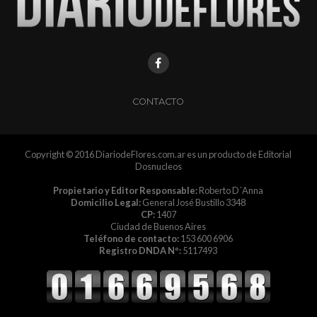
CONTACTO
Copyright © 2016 DiariodeFlores.com.ar es un producto de Editorial
Dosnucleos
Propietario y Editor Responsable:
Roberto D´Anna
Domicilio Legal:
General José Bustillo 3348
CP:
1407
Ciudad de Buenos Aires
Teléfono de contacto:
153 600 6906
Registro DNDA Nº:
5117493