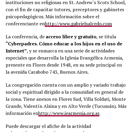
instituciones no religiosas en St. Andrew´s Scots School,
con el fin de capacitar tutores, preceptores y gabinetes
psicopedagógicos. Más información sobre el
conferenciante en
http
://
www
.
gabrielsalcedo
.
com
La conferencia, de
acceso libre y gratuito
, se titula
“Cyberpadres. Cómo educar a los hijos en el uso de
Internet”
, y se enmarca en una serie de actividades
especiales que desarrolla la Iglesia Evangélica Armenia,
presente en Flores desde 1948, en su sede principal en
la avenida Carabobo 743, Buenos Aires.
La congregación cuenta con un amplio y variado trabajo
social y espiritual dirigido a la comunidad en general de
la zona. Tiene anexos en Flores Sud, Villa Soldati, Monte
Grande, Valentín Alsina y en Alto Verde (Tucumán). Más
información en
http
://
www
.
iearmenia
.
org
.
ar
.
Puede descargar el afiche de la actividad