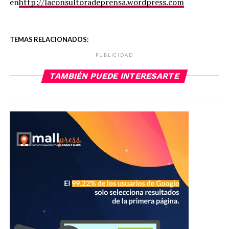
en
http
://
laconsultoradeprensa
.
wordpress
.
com
TEMAS RELACIONADOS:
PUBLICIDAD
TAMBIÉN PUEDE INTERESARTE