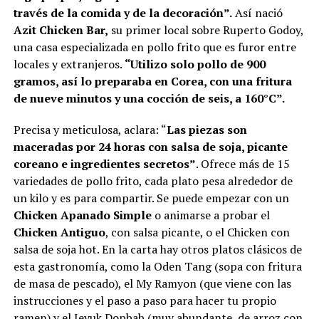
través de la comida y de la decoración”.
Así nació
Azit Chicken Bar,
su primer local sobre Ruperto Godoy,
una casa especializada en pollo frito que es furor entre
locales y extranjeros.
“Utilizo solo pollo de 900
gramos, así lo preparaba en Corea, con una fritura
de nueve minutos y una cocción de seis, a 160°C”.
Precisa y meticulosa, aclara: “
Las piezas son
maceradas por 24 horas con salsa de soja, picante
coreano e ingredientes secretos”
. Ofrece más de 15
variedades de pollo frito, cada plato pesa alrededor de
un kilo y es para compartir. Se puede empezar con un
Chicken Apanado Simple
o animarse a probar el
Chicken Antiguo
, con salsa picante, o el Chicken con
salsa de soja hot. En la carta hay otros platos clásicos de
esta gastronomía, como la Oden Tang (sopa con fritura
de masa de pescado), el My Ramyon (que viene con las
instrucciones y el paso a paso para hacer tu propio
ramen) y el Jeyuk Dopbab (muy abundante, de arroz con