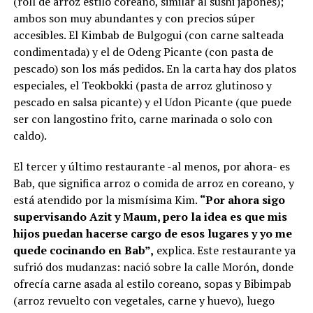
(roll de arroz estilo coreano, similar al sushi japonés);
ambos son muy abundantes y con precios súper
accesibles. El Kimbab de Bulgogui (con carne salteada
condimentada) y el de Odeng Picante (con pasta de
pescado) son los más pedidos. En la carta hay dos platos
especiales, el Teokbokki (pasta de arroz glutinoso y
pescado en salsa picante) y el Udon Picante (que puede
ser con langostino frito, carne marinada o solo con
caldo).
El tercer y último restaurante -al menos, por ahora- es
Bab, que significa arroz o comida de arroz en coreano, y
está atendido por la mismísima Kim.
“Por ahora sigo
supervisando Azit y Maum, pero la idea es que mis
hijos puedan hacerse cargo de esos lugares y yo me
quede cocinando en Bab”,
explica. Este restaurante ya
sufrió dos mudanzas: nació sobre la calle Morón, donde
ofrecía carne asada al estilo coreano, sopas y Bibimpab
(arroz revuelto con vegetales, carne y huevo), luego