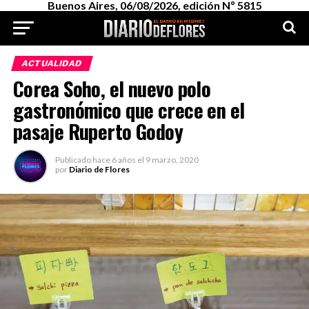
Buenos Aires, 06/08/2026, edición Nº 5815
ACTUALIDAD
Corea Soho, el nuevo polo
gastronómico que crece en el
pasaje Ruperto Godoy
Publicado
hace 6 años
el
9 marzo, 2020
por
Diario de Flores