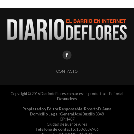
CONTACTO
Copyright © 2016 DiariodeFlores.com.ar es un producto de Editorial
Dosnucleos
Propietario y Editor Responsable:
Roberto D´Anna
Domicilio Legal:
General José Bustillo 3348
CP:
1407
Ciudad de Buenos Aires
Teléfono de contacto:
153 600 6906