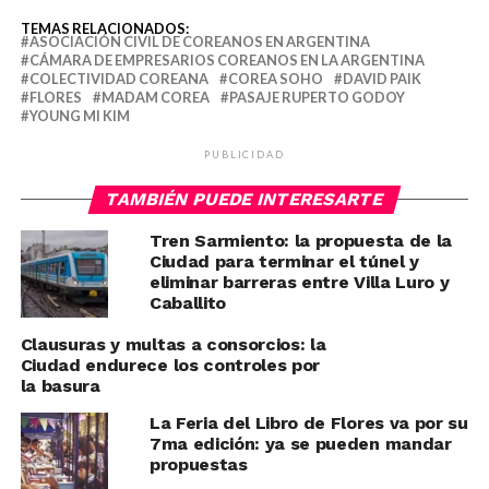
TEMAS RELACIONADOS:
ASOCIACIÓN CIVIL DE COREANOS EN ARGENTINA
CÁMARA DE EMPRESARIOS COREANOS EN LA ARGENTINA
COLECTIVIDAD COREANA
COREA SOHO
DAVID PAIK
FLORES
MADAM COREA
PASAJE RUPERTO GODOY
YOUNG MI KIM
PUBLICIDAD
TAMBIÉN PUEDE INTERESARTE
Tren Sarmiento: la propuesta de la
Ciudad para terminar el túnel y
eliminar barreras entre Villa Luro y
Caballito
Clausuras y multas a consorcios: la
Ciudad endurece los controles por
la basura
La Feria del Libro de Flores va por su
7ma edición: ya se pueden mandar
propuestas