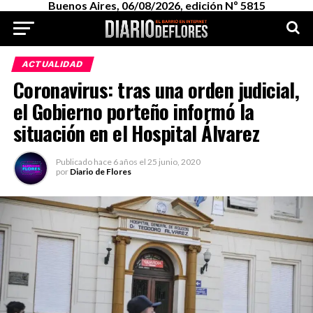
Buenos Aires, 06/08/2026, edición Nº 5815
ACTUALIDAD
Coronavirus: tras una orden judicial,
el Gobierno porteño informó la
situación en el Hospital Álvarez
Publicado
hace 6 años
el
25 junio, 2020
por
Diario de Flores