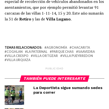
especial de recolección de vehículos abandonados en los
asentamientos, que por ejemplo permitió levantar 91
carcazas de las villas 1-11-14, 15 y 20. Este año sumarán
la 31 de
Retiro
y las de
Villa Lugano
.
TEMAS RELACIONADOS:
AGRONOMÍA
CHACARITA
COGHLAN
LA PATERNAL
PARQUE CHAS
SAAVEDRA
VILLA CRESPO
VILLA ORTÚZAR
VILLA PUEYRREDON
VILLA URQUIZA
PUBLICIDAD
TAMBIÉN PUEDE INTERESARTE
La Deportista sigue sumando sedes
para correr