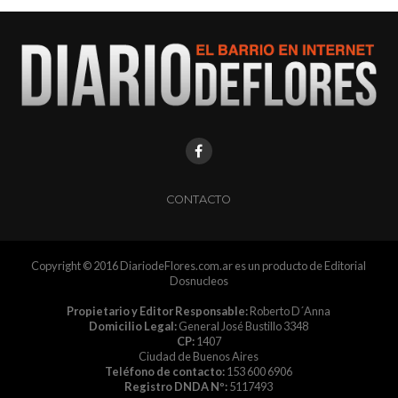
CONTACTO
Copyright © 2016 DiariodeFlores.com.ar es un producto de Editorial
Dosnucleos
Propietario y Editor Responsable:
Roberto D´Anna
Domicilio Legal:
General José Bustillo 3348
CP:
1407
Ciudad de Buenos Aires
Teléfono de contacto:
153 600 6906
Registro DNDA Nº:
5117493