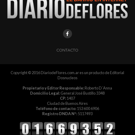
CONTACTO
Copyright © 2016 DiariodeFlores.com.ar es un producto de Editorial
Dosnucleos
Propietario y Editor Responsable:
Roberto D´Anna
Domicilio Legal:
General José Bustillo 3348
CP:
1407
Ciudad de Buenos Aires
Teléfono de contacto:
153 600 6906
Registro DNDA Nº:
5117493