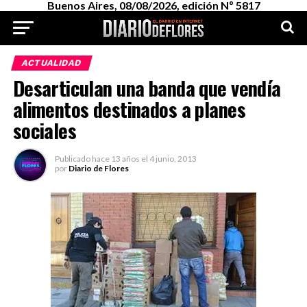
Buenos Aires, 08/08/2026, edición Nº 5817
ACTUALIDAD
Desarticulan una banda que vendía
alimentos destinados a planes
sociales
Publicado
hace 13 años
el
4 junio, 2013
por
Diario de Flores