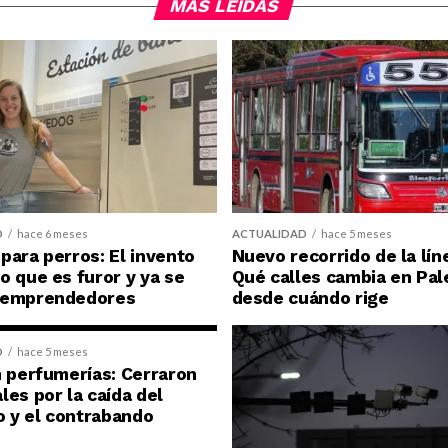
MÁS LEÍDAS
D
hace 6 meses
ACTUALIDAD
hace 5 meses
para perros: El invento
Nuevo recorrido de la lín
o que es furor y ya se
Qué calles cambia en Pal
 emprendedores
desde cuándo rige
D
hace 5 meses
n perfumerías: Cerraron
les por la caída del
 y el contrabando