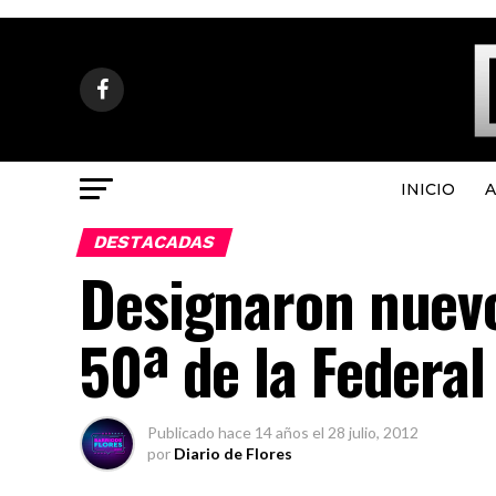
INICIO
A
DESTACADAS
Designaron nuevo
50ª de la Federal
Publicado
hace 14 años
el
28 julio, 2012
por
Diario de Flores