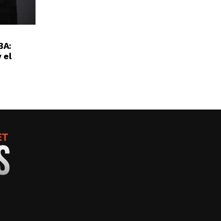
BA:
 el