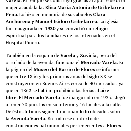
Varela.
El templo se construyó gracias al aporte de otra
mujer acaudalada:
Elisa María Antonia de Uribelarrea
Peña
. Lo hizo en memoria de sus abuelos
Clara
Anchorena y Manuel Isidoro Uribelarrea
. La iglesia
fue inaugurada en
1930
y se convirtió en refugio
espiritual para los familiares de los internados en el
Hospital Piñero.
También en la esquina de
Varela
y
Zuviría,
pero del
otro lado de la avenida, funciona el
Mercado Varela.
En
la página del
Museo del Barrio de Flores
se informa
que entre 1856 y los primeros años del siglo XX se
construyeron en Buenos Aires cerca de 40 mercados, ya
que en 1862 se habían prohibido las ferias al
aire
libre.
El
Mercado Varela
fue inaugurado en 1925. Llegó
a tener 70 puestos en su interior y 16 locales a la calle.
De éstos últimos siguen funcionando lo ubicados sobre
la
Avenida Varela.
En todo ese contexto de
construcciones patrimoniales pertenecientes a
Flores,