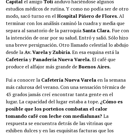
Capital
el amigo
Toti
anduvo haciéndose algunos
estudios médicos de rutina. Y como no podía ser de otro
modo, sacó turno en el
Hospital Piñero de Flores
. Al
terminar con los análisis caminó la cuadra y media que
separa al sanatorio de la parroquia
Santa Clara.
Fue con
la intención de orar por su salud. Entró y salió. Sólo hizo
una breve persignación. Otro llamado celestial lo abdujo
desde la
Av. Varela y Zubiría
. En esa esquina está la
Cafetería
y
Panadería Nueva Varela.
El café que
produce el alfajor más grande de
Buenos Aires.
Fui a conocer la
Cafetería Nueva Varela
en la semana
más calurosa del verano. Con una sensación térmica de
43 grados jamás creí encontrar tanta gente en el
lugar. La capacidad del lugar estaba a tope.
¿Cómo es
posible que los porteños combatan el calor
tomando café con leche con medialunas?
La
respuesta se encuentra detrás de las vitrinas que
exhiben dulces y en las exquisitas facturas que los