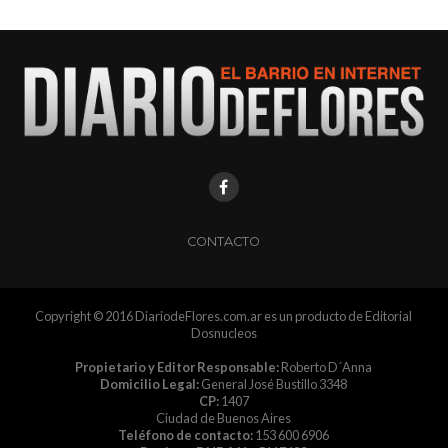
CONTACTO
Copyright © 2016 DiariodeFlores.com.ar es un producto de Editorial
Dosnucleos
Propietario y Editor Responsable:
Roberto D´Anna
Domicilio Legal:
General José Bustillo 3348
CP:
1407
Ciudad de Buenos Aires
Teléfono de contacto:
153 600 6906