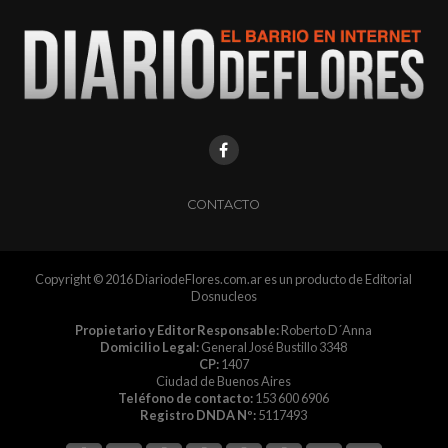
CONTACTO
Copyright © 2016 DiariodeFlores.com.ar es un producto de Editorial
Dosnucleos
Propietario y Editor Responsable:
Roberto D´Anna
Domicilio Legal:
General José Bustillo 3348
CP:
1407
Ciudad de Buenos Aires
Teléfono de contacto:
153 600 6906
Registro DNDA Nº:
5117493