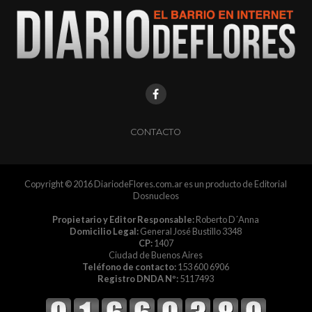
CONTACTO
Copyright © 2016 DiariodeFlores.com.ar es un producto de Editorial
Dosnucleos
Propietario y Editor Responsable:
Roberto D´Anna
Domicilio Legal:
General José Bustillo 3348
CP:
1407
Ciudad de Buenos Aires
Teléfono de contacto:
153 600 6906
Registro DNDA Nº:
5117493