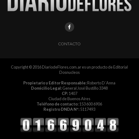
CONTACTO
Copyright © 2016 DiariodeFlores.com.ar es un producto de Editorial
Dosnucleos
Propietario y Editor Responsable:
Roberto D´Anna
Domicilio Legal:
General José Bustillo 3348
CP:
1407
Ciudad de Buenos Aires
Teléfono de contacto:
153 600 6906
Registro DNDA Nº:
5117493