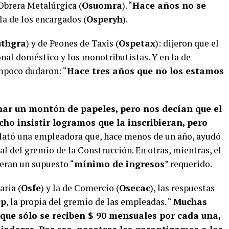
 Obrera Metalúrgica (
Osuomra
). “
Hace años no se
 la de los encargados (
Osperyh
).
uthgra
) y de Peones de Taxis (
Ospetax
): dijeron que el
nal doméstico y los monotributistas. Y en la de
mpoco dudaron: “
Hace tres años que no los estamos
enar un montón de papeles, pero nos decían que el
ho insistir logramos que la inscribieran, pero
elató una empleadora que, hace menos de un año, ayudó
al del gremio de la Construcción. En otras, mientras, el
eran un supuesto “
mínimo de ingresos
” requerido.
aria (
Osfe
) y la de Comercio (
Osecac
), las respuestas
cp
, la propia del gremio de las empleadas. “
Muchas
rque sólo se reciben $ 90 mensuales por cada una,