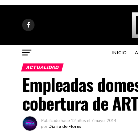
INICIO
A
ACTUALIDAD
Empleadas domes
cobertura de ART,
Publicado
hace 12 años
el
7 mayo, 2014
por
Diario de Flores