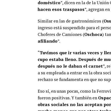
doméstico
”, dicen en la de la Unión
hacen esos traspasos
”, agregan en
Similar en las de gastronómicos (
Os
ingreso está suspendido para el perso
Choferes de Camiones (
Oschoca
) ta
afiliando
”.
“
Tuvimos que ir varias veces y ll
cupo estaba lleno. Después de muc
después no le daban el carnet
”, r
a su empleada a entrar en la obra soci
rechazo se fundamenta en que no sup
Eso sí, en unas pocas, como la Ferrovi
fueron positivas. Y también en
Ospa
obras sociales no las aceptan po