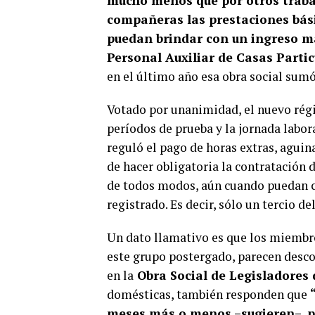
mucho menos que por otros trabaj
compañeras las prestaciones bási
puedan brindar con un ingreso m
Personal Auxiliar de Casas Partic
en el último año esa obra social sumó 
Votado por unanimidad, el nuevo régi
períodos de prueba y la jornada labor
reguló el pago de horas extras, aguin
de hacer obligatoria la contratación 
de todos modos, aún cuando puedan cu
registrado. Es decir, sólo un tercio del
Un dato llamativo es que los miembr
este grupo postergado, parecen descon
en la
Obra Social de Legisladores 
domésticas, también responden que
meses más o menos –sugieren–, pa