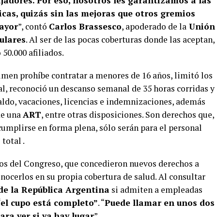
adores. Por eso, nosotros les garantizamos a las
cas, quizás sin las mejoras que otros gremios
ayor
”, contó
Carlos Brassesco
, apoderado de la
Unión
ulares
. Al ser de las pocas coberturas donde las aceptan,
50.000 afiliados.
men prohíbe contratar a menores de 16 años, limitó los
al, reconoció un descanso semanal de 35 horas corridas y
aldo, vacaciones, licencias e indemnizaciones, además
de una
ART
, entre otras disposiciones. Son derechos que,
mplirse en forma plena, sólo serán para el personal
 total .
os del Congreso, que concedieron nuevos derechos a
ocerlos en su propia cobertura de salud. Al consultar
de la República Argentina
si admiten a empleadas
“el cupo está completo”
. “
Puede llamar en unos dos
ra ver si ya hay lugar
”.