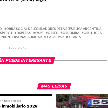
O
OBRA SOCIAL DE LEGISLADORES DE LA REPÚBLICA ARGENTINA
SPERYH
OSPETAX
OSPF
OSSEG
OSUOMRA
OSUTHGRA
UNIÓN PERSONAL AUXILIAR DE CASAS PARTICULARES
PUBLICIDAD
ÉN PUEDE INTERESARTE
MÁS LEÍDAS
D
hace 5 meses
inmobiliario 2026: