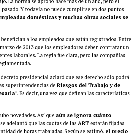
ajo. La norma se aprobó hace más de un año, pero el
 pasado. Y todavía no puede cumplirse en dos puntos
empleadas domésticas y muchas obras sociales se
 benefician a los empleados que están registrados. Entre
en marzo de 2013 que los empleadores deben contratar un
ntes laborales. La regla fue clara, pero las compañías
reglamentada.
 decreto presidencial aclaró que ese derecho sólo podrá
as superintendencias de
Riesgos del Trabajo y de
esaria
”. Es decir, una vez que definan las características
 hubo novedades. Así que
aún se ignora cuánto
o se adelantó que las cuotas de las
ART
estarán fijadas
antidad de horas trabajadas. Según se estimó,
el precio