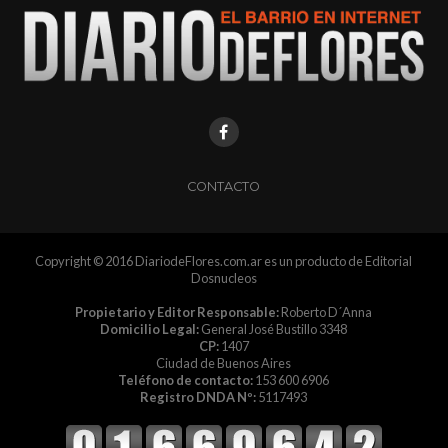
CONTACTO
Copyright © 2016 DiariodeFlores.com.ar es un producto de Editorial
Dosnucleos
Propietario y Editor Responsable:
Roberto D´Anna
Domicilio Legal:
General José Bustillo 3348
CP:
1407
Ciudad de Buenos Aires
Teléfono de contacto:
153 600 6906
Registro DNDA Nº:
5117493