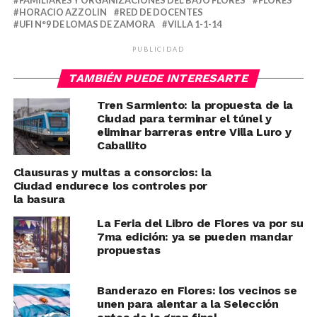
FAMILIARES Y ORGANIZACIONES DEL BAJO FLORES
FLORES
HORACIO AZZOLIN
RED DE DOCENTES
UFI N°9 DE LOMAS DE ZAMORA
VILLA 1-1-14
PUBLICIDAD
TAMBIÉN PUEDE INTERESARTE
Tren Sarmiento: la propuesta de la
Ciudad para terminar el túnel y
eliminar barreras entre Villa Luro y
Caballito
Clausuras y multas a consorcios: la
Ciudad endurece los controles por
la basura
La Feria del Libro de Flores va por su
7ma edición: ya se pueden mandar
propuestas
Banderazo en Flores: los vecinos se
unen para alentar a la Selección