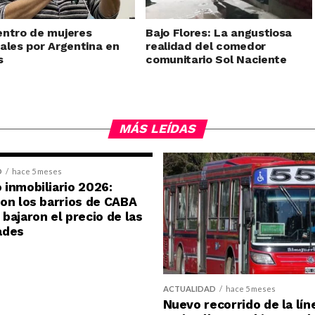
ntro de mujeres
Bajo Flores: La angustiosa
ales por Argentina en
realidad del comedor
s
comunitario Sol Naciente
MÁS LEÍDAS
D
hace 5 meses
inmobiliario 2026:
on los barrios de CABA
bajaron el precio de las
ades
ACTUALIDAD
hace 5 meses
Nuevo recorrido de la lín