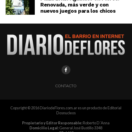
Renovada, más verde y con
nuevos juegos para los chicos
CONTACTO
Copyright © 2016 DiariodeFlores.com.ar es un producto de Editorial
Dosnucleos
Propietario y Editor Responsable:
Roberto D´Anna
Domicilio Legal:
General José Bustillo 3348