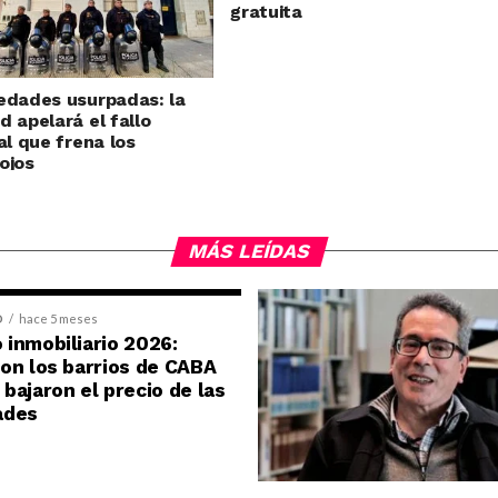
gratuita
edades usurpadas: la
d apelará el fallo
ial que frena los
ojos
MÁS LEÍDAS
D
hace 5 meses
inmobiliario 2026:
on los barrios de CABA
bajaron el precio de las
ades