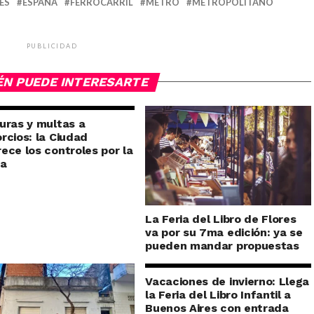
ES
ESPAÑA
FERROCARRIL
METRO
METROPOLITANO
PUBLICIDAD
ÉN PUEDE INTERESARTE
uras y multas a
rcios: la Ciudad
ece los controles por la
ra
La Feria del Libro de Flores
va por su 7ma edición: ya se
pueden mandar propuestas
Vacaciones de invierno: Llega
la Feria del Libro Infantil a
Buenos Aires con entrada