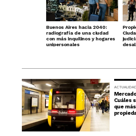
Buenos Aires hacia 2040:
Propi
radiografía de una ciudad
Ciuda
con más inquilinos y hogares
judic
unipersonales
desal
ACTUALIDA
Mercado 
Cuáles s
que más 
propied