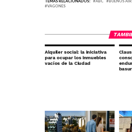
TEMAS RELACIONADOS:
ABC
BUENOS AIR
VAGONES
TAMBI
Alquiler social: la iniciativa
Claus
para ocupar los inmuebles
conso
vacíos de la Ciudad
endur
basu