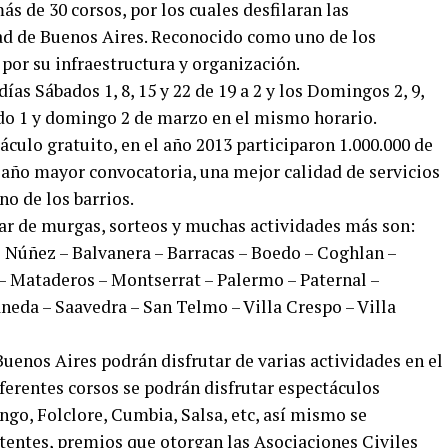
s de 30 corsos, por los cuales desfilaran las
ad de Buenos Aires. Reconocido como uno de los
por su infraestructura y organización.
ías Sábados 1, 8, 15 y 22 de 19 a 2 y los Domingos 2, 9,
bado 1 y domingo 2 de marzo en el mismo horario.
áculo gratuito, en el año 2013 participaron 1.000.000 de
e año mayor convocatoria, una mejor calidad de servicios
o de los barrios.
ar de murgas, sorteos y muchas actividades más son:
o Núñez – Balvanera – Barracas – Boedo – Coghlan –
 – Mataderos – Montserrat – Palermo – Paternal –
neda – Saavedra – San Telmo – Villa Crespo – Villa
Buenos Aires podrán disfrutar de varias actividades en el
ferentes corsos se podrán disfrutar espectáculos
go, Folclore, Cumbia, Salsa, etc, así mismo se
stentes, premios que otorgan las Asociaciones Civiles