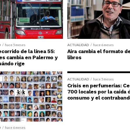
D
hace 5 meses
ACTUALIDAD
hace 6 meses
corrido de la línea 55:
Aira cambia el formato d
es cambia en Palermo y
libros
uándo rige
ACTUALIDAD
hace 5 meses
Crisis en perfumerías: C
700 locales por la caída 
consumo y el contraband
D
hace 6 meses