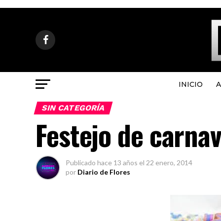
INICIO
A
SIN CATEGORÍA
Festejo de carnav
Publicado
hace 13 años
el
22 enero, 2014
por
Diario de Flores