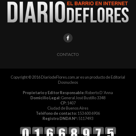
CONTACTO
Copyright © 2016 DiariodeFlores.com.ar es un producto de Editorial
Dosnucleos
Propietario y Editor Responsable:
Roberto D´Anna
Domicilio Legal:
General José Bustillo 3348
CP:
1407
Ciudad de Buenos Aires
Teléfono de contacto:
153 600 6906
Registro DNDA Nº:
5117493