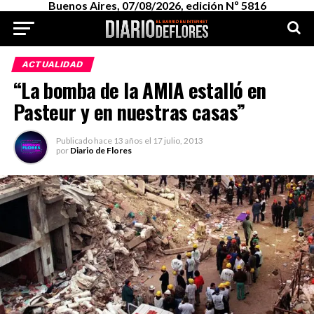
Buenos Aires, 07/08/2026, edición Nº 5816
ACTUALIDAD
“La bomba de la AMIA estalló en
Pasteur y en nuestras casas”
Publicado
hace 13 años
el
17 julio, 2013
por
Diario de Flores