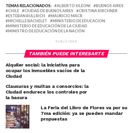
TEMAS RELACIONADOS:
ALBERTO SILEONI
BUENOS AIRES
CHILE
CIUDAD DE BUENOS AIRES
CRISTINA KIRCHNER
ESTEBAN BULLRICH
MAURICIO MACR
MICHELLE BACHELET
MINISTERIO DE EDUCACION
MINISTERIO DE EDUCACIÓN DE LA CIUDAD
MINISTRO DE EDUCACIÓN DE LA NACIÓN
PUBLICIDAD
TAMBIÉN PUEDE INTERESARTE
Alquiler social: la iniciativa para
ocupar los inmuebles vacíos de la
Ciudad
Clausuras y multas a consorcios: la
Ciudad endurece los controles por
la basura
La Feria del Libro de Flores va por su
7ma edición: ya se pueden mandar
propuestas