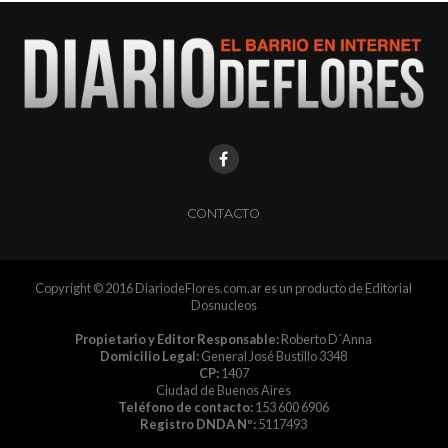
CONTACTO
Copyright © 2016 DiariodeFlores.com.ar es un producto de Editorial
Dosnucleos
Propietario y Editor Responsable:
Roberto D´Anna
Domicilio Legal:
General José Bustillo 3348
CP:
1407
Ciudad de Buenos Aires
Teléfono de contacto:
153 600 6906
Registro DNDA Nº:
5117493