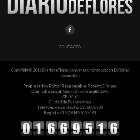
CONTACTO
Copyright © 2016 DiariodeFlores.com.ar es un producto de Editorial
Dosnucleos
Propietario y Editor Responsable:
Roberto D´Anna
Domicilio Legal:
General José Bustillo 3348
CP:
1407
Ciudad de Buenos Aires
Teléfono de contacto:
153 600 6906
Registro DNDA Nº:
5117493