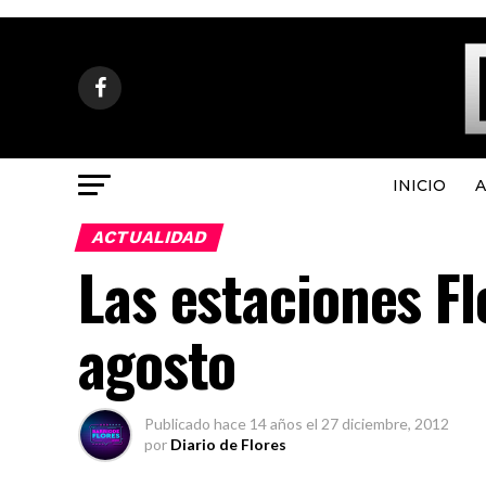
INICIO
A
ACTUALIDAD
Las estaciones Fl
agosto
Publicado
hace 14 años
el
27 diciembre, 2012
por
Diario de Flores