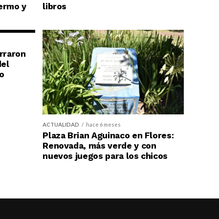
ermo y
libros
erraron
del
o
ACTUALIDAD
hace 6 meses
Plaza Brian Aguinaco en Flores:
Renovada, más verde y con
nuevos juegos para los chicos