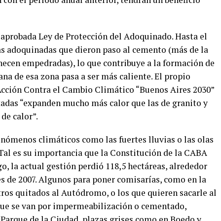
 aprobada Ley de Protección del Adoquinado. Hasta el
s adoquinadas que dieron paso al cemento (más de la
ecen empedradas), lo que contribuye a la formación de
ana de esa zona pasa a ser más caliente. El propio
Acción Contra el Cambio Climático “Buenos Aires 2030”
ltadas “expanden mucho más calor que las de granito y
de calor”.
enómenos climáticos como las fuertes lluvias o las olas
. Tal es su importancia que la Constitución de la CABA
o, la actual gestión perdió 118,5 hectáreas, alrededor
es de 2007. Algunos para poner comisarías, como en la
ros quitados al Autódromo, o los que quieren sacarle al
que se van por impermeabilización o cementado,
Parque de la Ciudad, plazas grises como en Boedo y