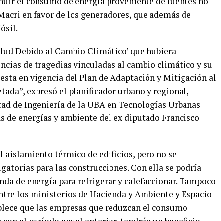
inuir el consumo de energía proveniente de fuentes no
 Macri en favor de los generadores, que además de
ósil.
Salud Debido al Cambio Climático’ que hubiera
ncias de tragedias vinculadas al cambio climático y su
uesta en vigencia del Plan de Adaptación y Mitigación al
ada”, expresó el planificador urbano y regional,
tad de Ingeniería de la UBA en Tecnologías Urbanas
s de energías y ambiente del ex diputado Francisco
el aislamiento térmico de edificios, pero no se
gatorias para las construcciones. Con ella se podría
nda de energía para refrigerar y calefaccionar. Tampoco
entre los ministerios de Hacienda y Ambiente y Espacio
tablece que las empresas que reduzcan el consumo
con el período anual anterior, tendrán un beneficio