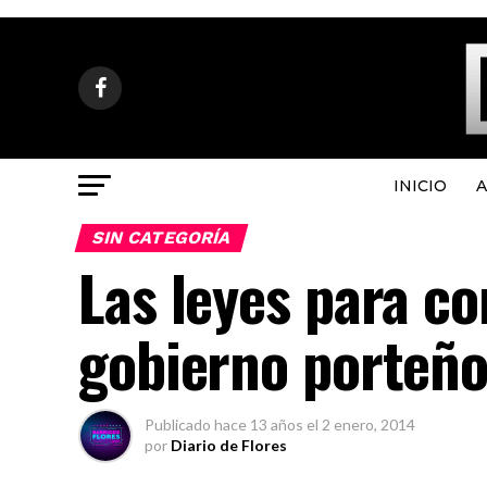
INICIO
A
SIN CATEGORÍA
Las leyes para co
gobierno porteñ
Publicado
hace 13 años
el
2 enero, 2014
por
Diario de Flores