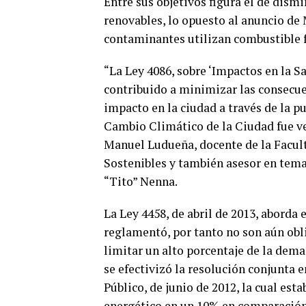
Entre sus objetivos figura el de dism
renovables, lo opuesto al anuncio de
contaminantes utilizan combustible f
“La Ley 4086, sobre ‘Impactos en la 
contribuido a minimizar las consecue
impacto en la ciudad a través de la p
Cambio Climático de la Ciudad fue vet
Manuel Ludueña, docente de la Facul
Sostenibles y también asesor en tema
“Tito” Nenna.
La Ley 4458, de abril de 2013, aborda 
reglamentó, por tanto no son aún obli
limitar un alto porcentaje de la dema
se efectivizó la resolución conjunta 
Público, de junio de 2012, la cual es
energético en un 10% en comparación 