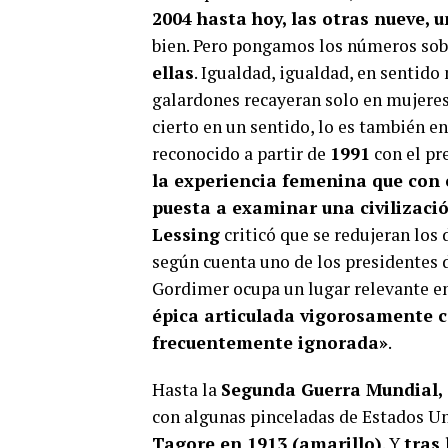
2004 hasta hoy, las otras nueve, u
bien. Pero pongamos los números sob
ellas
. Igualdad, igualdad, en sentido
galardones recayeran solo en mujeres. 
cierto en un sentido, lo es también e
reconocido a partir de
1991
con el pr
la experiencia femenina que con e
puesta a examinar una civilizaci
Lessing
criticó que se redujeran los 
según cuenta uno de los presidentes
Gordimer ocupa un lugar relevante en 
épica articulada vigorosamente c
frecuentemente ignorada»
.
Hasta la
Segunda Guerra Mundial, e
con algunas pinceladas de Estados Un
Tagore en 1913 (amarillo)
. Y
tras