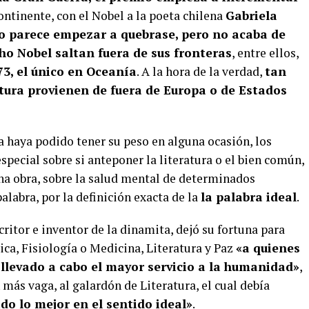
ontinente, con el Nobel a la poeta chilena
Gabriela
o parece empezar a quebrase, pero no acaba de
ho Nobel saltan fuera de sus fronteras
, entre ellos,
73, el único en Oceanía
. A la hora de la verdad,
tan
atura provienen de fuera de Europa o de Estados
ca haya podido tener su peso en alguna ocasión, los
pecial sobre si anteponer la literatura o el bien común,
una obra, sobre la salud mental de determinados
palabra, por la definición exacta de la
la palabra ideal
.
critor e inventor de la dinamita, dejó su fortuna para
ca, Fisiología o Medicina, Literatura y Paz
«a quienes
 llevado a cabo el mayor servicio a la humanidad»
,
 más vaga, al galardón de Literatura, el cual debía
do lo mejor en el sentido ideal»
.