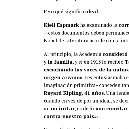
Pero qué significa
ideal
.
Kjell Espmark
ha examinado la
cor
—estos documentos deben permanecer
Nobel de Literatura acorde con la int
Al principio, la Academia
consideró 
y la familia
, y si en 1913 lo recibió
T
escuchando las voces de la natura
origen arcano»
. Les entusiasmaba e
imaginación primitiva» conceden ta
Ruyard Kipling, 41 años
. Una tend
cuando en vez de por un ideal, se dec
un
no irritar
, es decir
«no concitar
contra nuestro país»
.