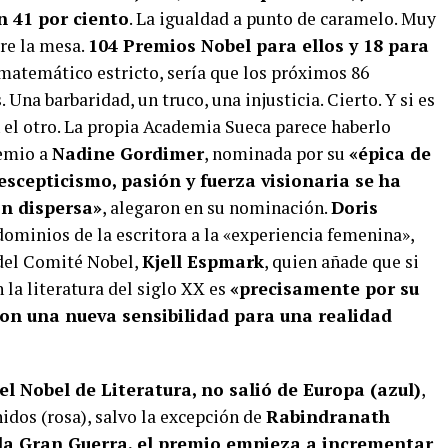
n 41 por ciento
. La igualdad a punto de caramelo. Muy
re la mesa.
104 Premios Nobel para ellos y 18 para
 matemático estricto, sería que los próximos 86
Una barbaridad, un truco, una injusticia. Cierto. Y si es
n el otro. La propia Academia Sueca parece haberlo
emio a
Nadine Gordimer
, nominada por su
«épica de
scepticismo, pasión y fuerza visionaria se ha
ón dispersa»
, alegaron en su nominación.
Doris
dominios de la escritora a la «experiencia femenina»,
 del Comité Nobel,
Kjell Espmark
, quien añade que si
la literatura del siglo XX es
«precisamente por su
on una nueva sensibilidad para una realidad
l Nobel de Literatura, no salió de Europa (azul)
,
idos (rosa), salvo la excepción de
Rabindranath
 la Gran Guerra, el premio empieza a incrementar