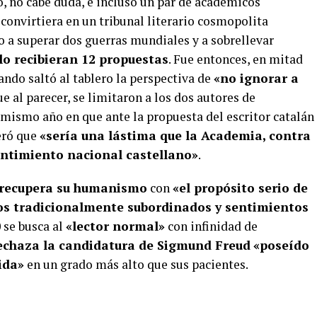
o, no cabe duda, e incluso un par de académicos
convirtiera en un tribunal literario cosmopolita
o a superar dos guerras mundiales y a sobrellevar
lo recibieran 12 propuestas
. Fue entonces, en mitad
uando saltó al tablero la perspectiva de
«no ignorar a
e al parecer, se limitaron a los dos autores de
mismo año en que ante la propuesta del escritor catalán
eró que
«sería una lástima que la Academia, contra
sentimiento nacional castellano»
.
l recupera su humanismo
con
«el propósito serio de
ptos tradicionalmente subordinados y sentimientos
0 se busca al
«lector normal»
con infinidad de
echaza la candidatura de Sigmund Freud
«poseído
ida»
en un grado más alto que sus pacientes.