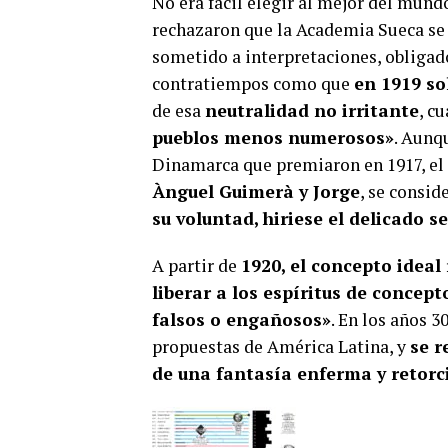
No era fácil elegir al mejor del mund
rechazaron que la Academia Sueca se 
sometido a interpretaciones, obligad
contratiempos como que
en 1919 so
de esa
neutralidad no irritante
, c
pueblos menos numerosos»
. Aunqu
Dinamarca que premiaron en 1917, el 
Ànguel Guimerà y Jorge
, se consid
su voluntad, hiriese el delicado 
A partir de
1920, el concepto idea
liberar a los espíritus de conce
falsos o engañosos»
. En los años 3
propuestas de América Latina, y
se r
de una fantasía enferma y retorc