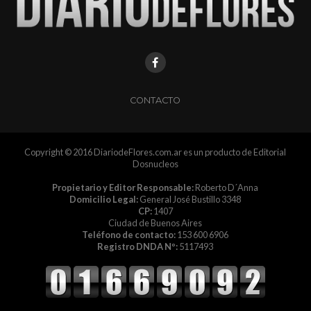
CONTACTO
Copyright © 2016 DiariodeFlores.com.ar es un producto de Editorial
Dosnucleos
Propietario y Editor Responsable:
Roberto D´Anna
Domicilio Legal:
General José Bustillo 3348
CP:
1407
Ciudad de Buenos Aires
Teléfono de contacto:
153 600 6906
Registro DNDA Nº:
5117493