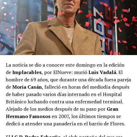
La noticia se dio a conocer este domingo en la edición
de
Implacables
, por ElNueve: murió
Luis Vadalá
. El
hombre de 69 años, que durante una década fuera pareja
de
Moria Casán
, falleció en horas del mediodía después
de haber pasado varios días internado en el Hospital
Británico luchando contra una enfermedad terminal.
Alejado de los medios después de su paso por
Gran
Hermano Famosos
en 2007, los últimos tiempos se
dedicó a atender una panadería en el barrio de Flores.
El
I.C.D. Pedro Echagüe
, el club porteño del que era