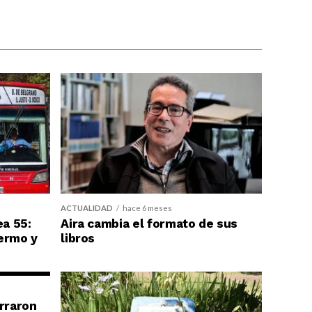
ACTUALIDAD
hace 6 meses
ea 55:
Aira cambia el formato de sus
ermo y
libros
erraron