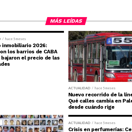
MÁS LEÍDAS
D
hace 5 meses
inmobiliario 2026:
on los barrios de CABA
bajaron el precio de las
ades
ACTUALIDAD
hace 5 meses
Nuevo recorrido de la lín
Qué calles cambia en Pal
desde cuándo rige
ACTUALIDAD
hace 5 meses
Crisis en perfumerías: C