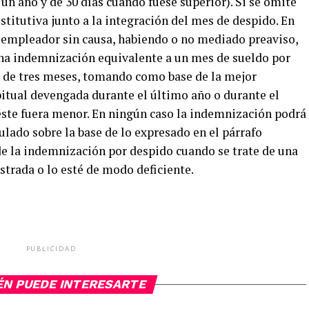
 un año y de 30 días cuando fuese superior). Si se omite
titutiva junto a la integración del mes de despido. En
l empleador sin causa, habiendo o no mediado preaviso,
una indemnización equivalente a un mes de sueldo por
r de tres meses, tomando como base de la mejor
itual devengada durante el último año o durante el
 éste fuera menor. En ningún caso la indemnización podrá
ulado sobre la base de lo expresado en el párrafo
 de la indemnización por despido cuando se trate de una
istrada o lo esté de modo deficiente.
PUBLICIDAD
ÉN PUEDE INTERESARTE