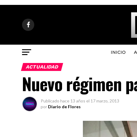
INICIO
A
ACTUALIDAD
Nuevo régimen pa
Publicado
hace 13 años
el
17 marzo, 2013
por
Diario de Flores