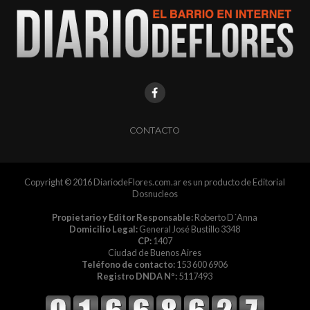
CONTACTO
Copyright © 2016 DiariodeFlores.com.ar es un producto de Editorial
Dosnucleos
Propietario y Editor Responsable:
Roberto D´Anna
Domicilio Legal:
General José Bustillo 3348
CP:
1407
Ciudad de Buenos Aires
Teléfono de contacto:
153 600 6906
Registro DNDA Nº:
5117493