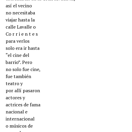
así el vecino
no necesitaba
viajar hasta la
calle Lavalle o
Co r r i e n t e s
para verlos
solo era ir hasta
“el cine del
barrio”. Pero
no solo fue cine,
fue también
teatro y
por allí pasaron
actores y
actrices de fama
nacional e
internacional
o músicos de