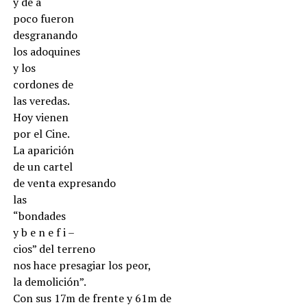
y de a
poco fueron
desgranando
los adoquines
y los
cordones de
las veredas.
Hoy vienen
por el Cine.
La aparición
de un cartel
de venta expresando
las
“bondades
y b e n e f i –
cios” del terreno
nos hace presagiar los peor,
la demolición”.
Con sus 17m de frente y 61m de