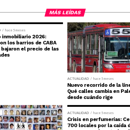
MÁS LEÍDAS
D
hace 5 meses
inmobiliario 2026:
on los barrios de CABA
bajaron el precio de las
ades
ACTUALIDAD
hace 5 meses
Nuevo recorrido de la lín
Qué calles cambia en Pal
desde cuándo rige
ACTUALIDAD
hace 5 meses
Crisis en perfumerías: C
700 locales por la caída 