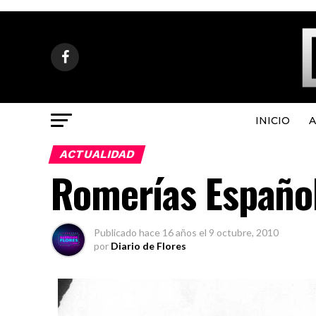
INICIO
A
ACTUALIDAD
Romerías Españo
Publicado
hace 16 años
el
9 octubre, 2010
por
Diario de Flores