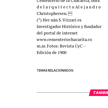
Cementerio de la Chacarita, obra
d e l a r q u i t e c t o Al e j a n d r o
Christophersen. 
(*) Her nán S. Vizzari es
Investigador Histórico y fundador
del portal de internet
www.cementeriochacarita.co
m.ar. Fotos: Revista CyC –
Edición de 1900
TEMAS RELACIONADOS:
TAMBI