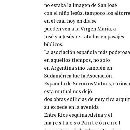
no estaba la imagen de San José
con el niño Jesús, tampoco los altorr
en el cual hoy en día se
pueden ven a la Virgen María, a
José y a Jesús retratados en pasajes
bíblicos.
La asociación española más poderosa
en aquellos tiempos, no solo
en Argentina sino también en
Sudamérica fue la Asociación
Española de SocorrosMutuos, curios
esta mutual nos dejó
dos obras edilicias de muy rica arqui
su ex sede en la avenida
Entre Ríos esquina Alsina y el
ma j e s t u o s o Pa n t e ó n e n e l