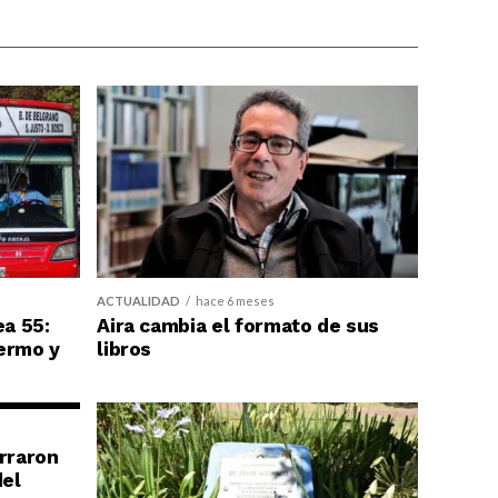
ACTUALIDAD
hace 6 meses
ea 55:
Aira cambia el formato de sus
ermo y
libros
erraron
del