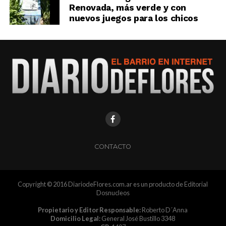
Renovada, más verde y con
nuevos juegos para los chicos
CONTACTO
Copyright © 2016 DiariodeFlores.com.ar es un producto de Editorial
Dosnucleos
Propietario y Editor Responsable:
Roberto D´Anna
Domicilio Legal:
General José Bustillo 3348