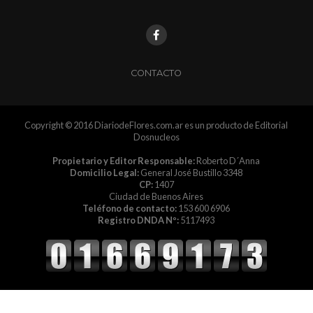
CONTACTO
Copyright © 2016 DiariodeFlores.com.ar es un producto de Editorial
Dosnucleos
Propietario y Editor Responsable:
Roberto D´Anna
Domicilio Legal:
General José Bustillo 3348
CP:
1407
Ciudad de Buenos Aires
Teléfono de contacto:
153 600 6906
Registro DNDA Nº:
5117493