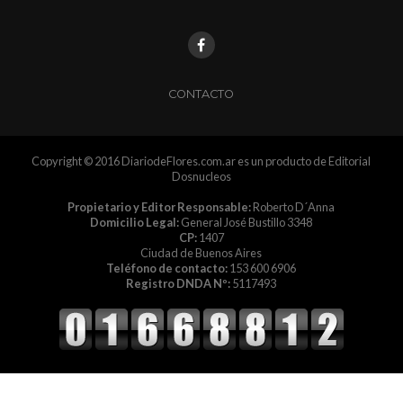
CONTACTO
Copyright © 2016 DiariodeFlores.com.ar es un producto de Editorial
Dosnucleos
Propietario y Editor Responsable:
Roberto D´Anna
Domicilio Legal:
General José Bustillo 3348
CP:
1407
Ciudad de Buenos Aires
Teléfono de contacto:
153 600 6906
Registro DNDA Nº:
5117493