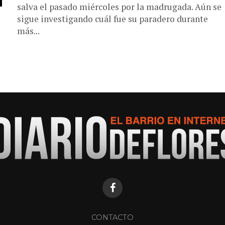
salva el pasado miércoles por la madrugada. Aún se
sigue investigando cuál fue su paradero durante
más...
CONTACTO