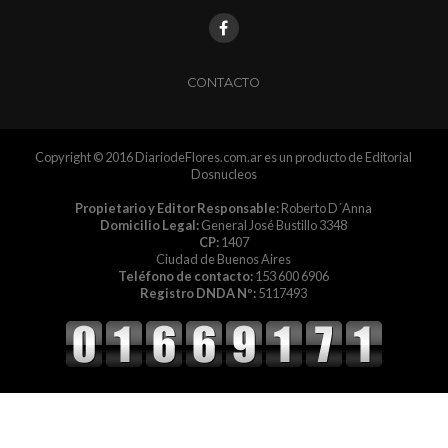
CONTACTO
Copyright © 2016 DiariodeFlores.com.ar es un producto de Editorial
Dosnucleos
Propietario y Editor Responsable:
Roberto D´Anna
Domicilio Legal:
General José Bustillo 3348
CP:
1407
Ciudad de Buenos Aires
Teléfono de contacto:
153 600 6906
Registro DNDA Nº:
5117493