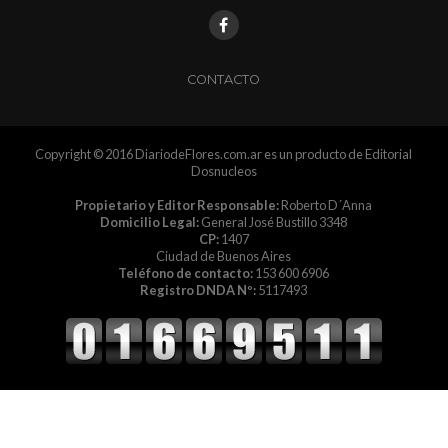
CONTACTO
Copyright © 2016 DiariodeFlores.com.ar es un producto de Editorial
Dosnucleos
Propietario y Editor Responsable:
Roberto D´Anna
Domicilio Legal:
General José Bustillo 3348
CP:
1407
Ciudad de Buenos Aires
Teléfono de contacto:
153 600 6906
Registro DNDA Nº:
5117493