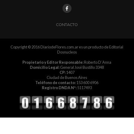
CONTACTO
Copyright © 2016 DiariodeFlores.com.ar es un producto de Editorial
Dosnucleos
Propietario y Editor Responsable:
Roberto D´Anna
Domicilio Legal:
General José Bustillo 3348
CP:
1407
Ciudad de Buenos Aires
Teléfono de contacto:
153 600 6906
Registro DNDA Nº:
5117493