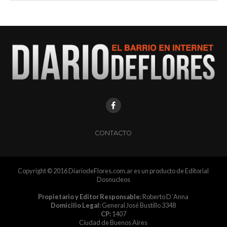
CONTACTO
Copyright © 2016 DiariodeFlores.com.ar es un producto de Editorial
Dosnucleos
Propietario y Editor Responsable:
Roberto D´Anna
Domicilio Legal:
General José Bustillo 3348
CP:
1407
Ciudad de Buenos Aires