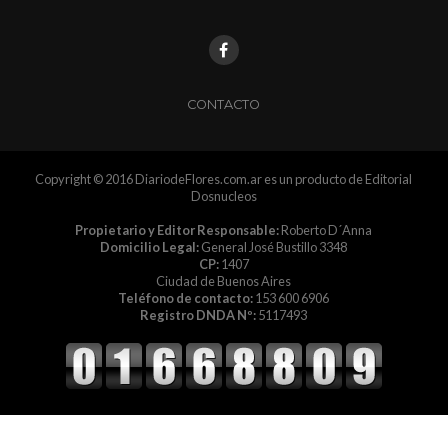
CONTACTO
Copyright © 2016 DiariodeFlores.com.ar es un producto de Editorial
Dosnucleos
Propietario y Editor Responsable:
Roberto D´Anna
Domicilio Legal:
General José Bustillo 3348
CP:
1407
Ciudad de Buenos Aires
Teléfono de contacto:
153 600 6906
Registro DNDA Nº:
5117493