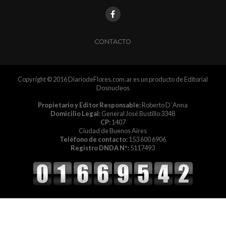
CONTACTO
Copyright © 2016 DiariodeFlores.com.ar es un producto de Editorial
Dosnucleos
Propietario y Editor Responsable:
Roberto D´Anna
Domicilio Legal:
General José Bustillo 3348
CP:
1407
Ciudad de Buenos Aires
Teléfono de contacto:
153 600 6906
Registro DNDA Nº:
5117493