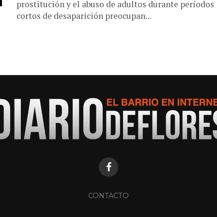
prostitución y el abuso de adultos durante períodos
cortos de desaparición preocupan...
CONTACTO