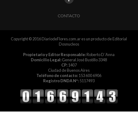
CONTACTO
Copyright © 2016 DiariodeFlores.com.ar es un producto de Editorial
Dosnucleos
Propietario y Editor Responsable:
Roberto D´Anna
Domicilio Legal:
General José Bustillo 3348
CP:
1407
Ciudad de Buenos Aires
Teléfono de contacto:
153 600 6906
Registro DNDA Nº:
5117493