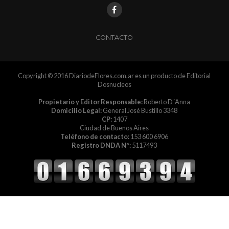
CONTACTO
Copyright © 2016 DiariodeFlores.com.ar es un producto de Editorial
Dosnucleos
Propietario y Editor Responsable:
Roberto D´Anna
Domicilio Legal:
General José Bustillo 3348
CP:
1407
Ciudad de Buenos Aires
Teléfono de contacto:
153 600 6906
Registro DNDA Nº:
5117493