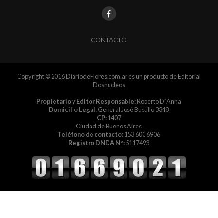
CONTACTO
Copyright © 2016 DiariodeFlores.com.ar es un producto de Editorial
Dosnucleos
Propietario y Editor Responsable:
Roberto D´Anna
Domicilio Legal:
General José Bustillo 3348
CP:
1407
Ciudad de Buenos Aires
Teléfono de contacto:
153 600 6906
Registro DNDA Nº:
5117493