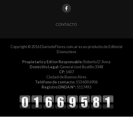
CONTACTO
Copyright © 2016 DiariodeFlores.com.ar es un producto de Editorial
Dosnucleos
Propietario y Editor Responsable:
Roberto D´Anna
Domicilio Legal:
General José Bustillo 3348
CP:
1407
Ciudad de Buenos Aires
Teléfono de contacto:
153 600 6906
Registro DNDA Nº:
5117493