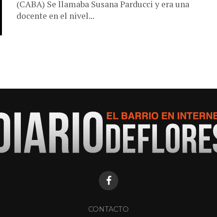
(CABA) Se llamaba Susana Parducci y era una
docente en el nivel...
CONTACTO